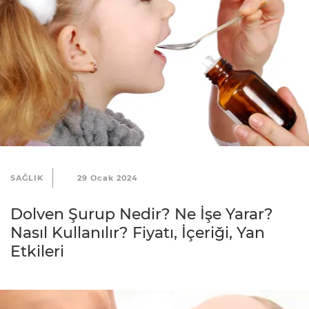
A
n
n
e
S
a
ğ
l
SAĞLIK
29 Ocak 2024
ı
Dolven Şurup Nedir? Ne İşe Yarar?
k
Nasıl Kullanılır? Fiyatı, İçeriği, Yan
Etkileri
İ
l
e