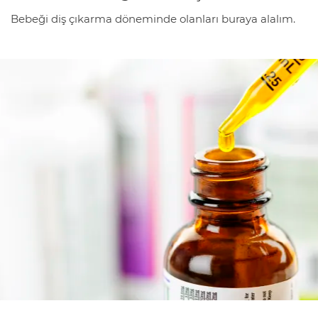
b
Bebeği diş çıkarma döneminde olanları buraya alalım.
i
r
l
i
ğ
i
K
u
l
l
a
n
ı
m