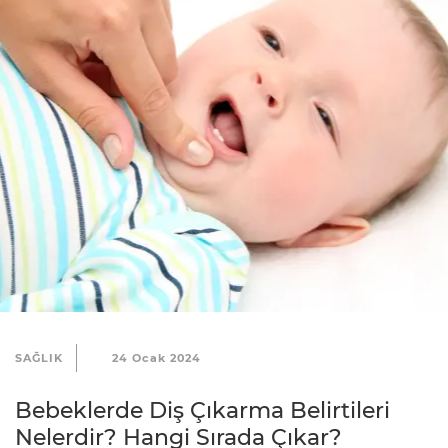
t
i
ş
i
m
R
e
k
l
a
m
v
SAĞLIK
24 Ocak 2024
e
İ
Bebeklerde Diş Çıkarma Belirtileri
ş
Nelerdir? Hangi Sırada Çıkar?