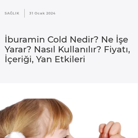
e
SAĞLIK
31 Ocak 2024
r
i
İburamin Cold Nedir? Ne İşe
D
Yarar? Nasıl Kullanılır? Fiyatı,
o
İçeriği, Yan Etkileri
ğ
u
m
B
e
b
e
k