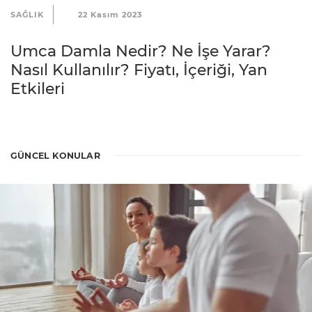
K
SAĞLIK
22 Kasım 2023
o
Umca Damla Nedir? Ne İşe Yarar?
ş
Nasıl Kullanılır? Fiyatı, İçeriği, Yan
u
Etkileri
l
l
a
r
GÜNCEL KONULAR
ı
G
i
z
l
i
l