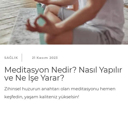
i
k
P
o
l
i
t
SAĞLIK
21 Kasım 2023
i
Meditasyon Nedir? Nasıl Yapılır
k
ve Ne İşe Yarar?
a
Zihinsel huzurun anahtarı olan meditasyonu hemen
m
keşfedin, yaşam kaliteniz yükselsin!
ı
z