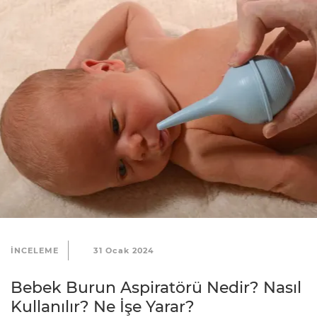
t
i
ş
i
m
R
e
k
l
a
m
v
INCELEME
31 Ocak 2024
e
İ
Bebek Burun Aspiratörü Nedir? Nasıl
ş
Kullanılır? Ne İşe Yarar?