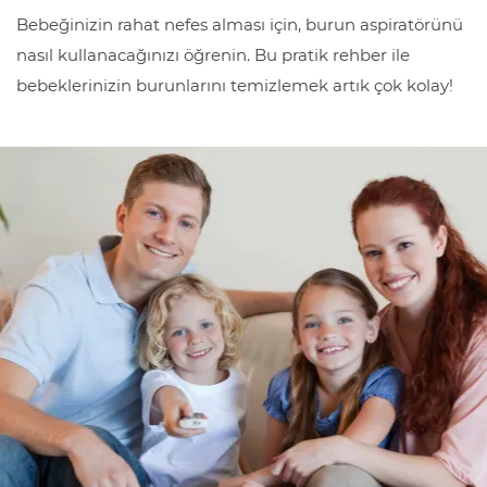
b
Bebeğinizin rahat nefes alması için, burun aspiratörünü
i
nasıl kullanacağınızı öğrenin. Bu pratik rehber ile
r
bebeklerinizin burunlarını temizlemek artık çok kolay!
l
i
ğ
i
K
u
l
l
a
n
ı
m