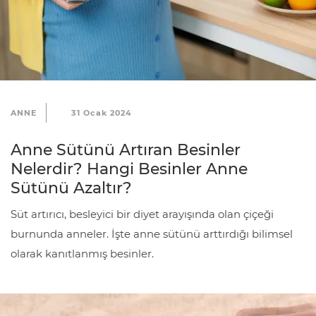
A
n
n
e
ANNE
S
31 Ocak 2024
a
Anne Sütünü Artıran Besinler
ğ
Nelerdir? Hangi Besinler Anne
l
Sütünü Azaltır?
ı
Süt artırıcı, besleyici bir diyet arayışında olan çiçeği
k
burnunda anneler. İşte anne sütünü arttırdığı bilimsel
olarak kanıtlanmış besinler.
İ
l
e