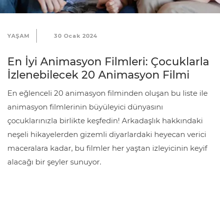
K
o
ş
YAŞAM
30 Ocak 2024
u
En İyi Animasyon Filmleri: Çocuklarla
l
İzlenebilecek 20 Animasyon Filmi
l
En eğlenceli 20 animasyon filminden oluşan bu liste ile
a
animasyon filmlerinin büyüleyici dünyasını
r
çocuklarınızla birlikte keşfedin! Arkadaşlık hakkındaki
ı
neşeli hikayelerden gizemli diyarlardaki heyecan verici
G
maceralara kadar, bu filmler her yaştan izleyicinin keyif
i
alacağı bir şeyler sunuyor.
z
l
i
l