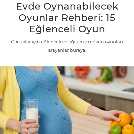
Evde Oynanabilecek
e
r
Oyunlar Rehberi: 15
i
Eğlenceli Oyun
D
Çocuklar için eğlenceli ve eğitici iç mekan oyunları
o
arayanlar buraya.
ğ
u
m
B
e
b
e
k