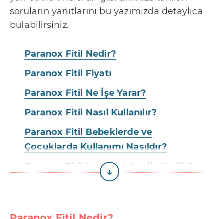
t
soruların yanıtlarını bu yazımızda detaylıca
i
bulabilirsiniz.
ş
i
Paranox Fitil Nedir?
m
Paranox Fitil Fiyatı
R
e
Paranox Fitil Ne İşe Yarar?
k
Paranox Fitil Nasıl Kullanılır?
l
Paranox Fitil Bebeklerde ve
a
Çocuklarda Kullanımı Nasıldır?
m
v
Paranox Fitil Kaç Saat Ara İle Verilir?
e
Paranox Fitil Ne Kadar Süre Sonra
İ
Etki Eder?
ş
Paranox Fitil Nedir?