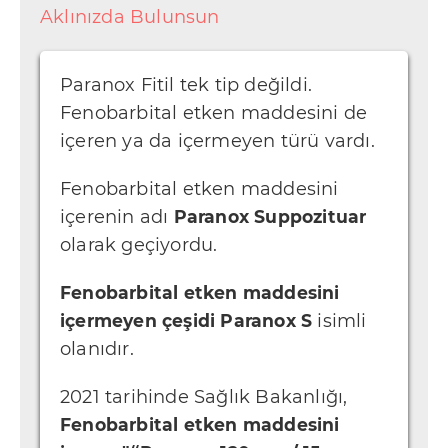
K
Aklınızda Bulunsun
o
ş
Paranox Fitil tek tip değildi.
u
Fenobarbital etken maddesini de
l
içeren ya da içermeyen türü vardı.
l
Fenobarbital etken maddesini
a
içerenin adı
Paranox Suppozituar
r
olarak geçiyordu.
ı
G
Fenobarbital etken maddesini
i
içermeyen çeşidi
Paranox S
isimli
z
olanıdır.
l
2021 tarihinde Sağlık Bakanlığı,
i
Fenobarbital etken maddesini
l