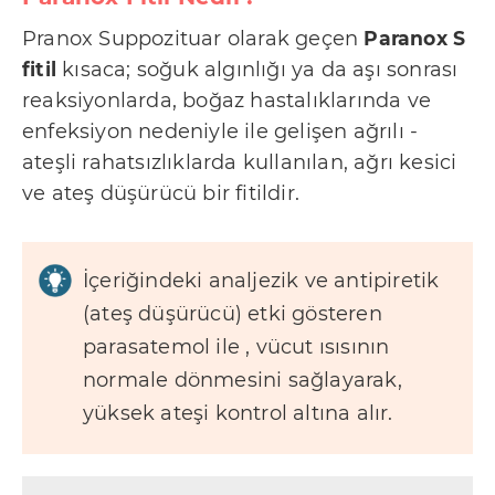
Paranox Fitil Yan Etkileri Nelerdir?
b
Pranox Suppozituar olarak geçen
Paranox S
i
PARANOX S 120 mg Supozituvar
fitil
kısaca; soğuk algınlığı ya da aşı sonrası
r
Prospektüs PDF
reaksiyonlarda, boğaz hastalıklarında ve
l
enfeksiyon nedeniyle ile gelişen ağrılı -
i
ateşli rahatsızlıklarda kullanılan, ağrı kesici
ğ
ve ateş düşürücü bir fitildir.
i
K
u
İçeriğindeki analjezik ve antipiretik
l
(ateş düşürücü) etki gösteren
l
parasatemol ile , vücut ısısının
a
normale dönmesini sağlayarak,
n
yüksek ateşi kontrol altına alır.
ı
m