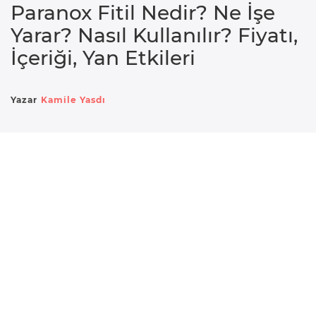
Paranox Fitil Nedir? Ne İşe
e
Yarar? Nasıl Kullanılır? Fiyatı,
r
İçeriği, Yan Etkileri
i
D
Yazar
Kamile Yasdı
o
ğ
u
m
B
e
b
e
k