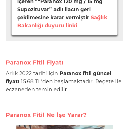
içeren "“Paranox 120 mg / 15 mg
i
Supozituvar” adlı ilacın geri
k
çekilmesine karar vermiştir
Sağlık
P
Bakanlığı duyuru linki
o
l
i
t
Paranox Fitil Fiyatı
i
k
Arlık 2022 tarihi için
Paranox fitil güncel
fiyatı
a
15.68 TL'den başlamaktadır. Reçete ile
eczaneden temin edilir.
m
ı
z
Paranox Fitil Ne İşe Yarar?