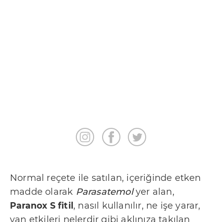
A
n
n
e
S
a
ğ
l
ı
k
Normal reçete ile satılan, içeriğinde etken
İ
madde olarak
Parasatemol
yer alan,
l
Paranox S fitil
, nasıl kullanılır, ne işe yarar,
e
yan etkileri nelerdir gibi aklınıza takılan