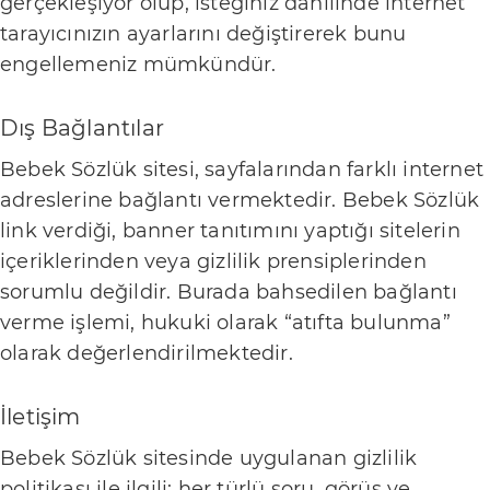
gerçekleşiyor olup, isteğiniz dahilinde internet
t
tarayıcınızın ayarlarını değiştirerek bunu
i
engellemeniz mümkündür.
ş
i
Dış Bağlantılar
m
Bebek Sözlük sitesi, sayfalarından farklı internet
R
adreslerine bağlantı vermektedir. Bebek Sözlük
e
link verdiği, banner tanıtımını yaptığı sitelerin
k
içeriklerinden veya gizlilik prensiplerinden
l
sorumlu değildir. Burada bahsedilen bağlantı
a
verme işlemi, hukuki olarak “atıfta bulunma”
m
olarak değerlendirilmektedir.
v
e
İletişim
İ
Bebek Sözlük sitesinde uygulanan gizlilik
ş
politikası ile ilgili; her türlü soru, görüş ve