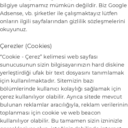
bilgiye ulaşmamız mümkün değildir. Biz Google
A
Adsense, vb. şirketler ile çalışmaktayız lütfen
n
onların ilgili sayfalarından gizlilik sözleşmelerini
n
okuyunuz.
e
Çerezler (Cookies)
S
a
“Cookie - Çerez” kelimesi web sayfası
ğ
sunucusunun sizin bilgisayarınızın hard diskine
l
yerleştirdiği ufak bir text dosyasını tanımlamak
için kullanılmaktadır. Sitemizin bazı
ı
bölümlerinde kullanıcı kolaylığı sağlamak için
k
çerez kullanılıyor olabilir. Ayrıca sitede mevcut
İ
bulunan reklamlar aracılığıyla, reklam verilerinin
toplanması için cookie ve web beacon
l
kullanılıyor olabilir. Bu tamamen sizin izninizle
e