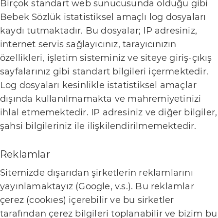
Birçok standart web sunucusunda olduğu gibi
e
Bebek Sözlük istatistiksel amaçlı log dosyaları
r
kaydı tutmaktadır. Bu dosyalar; IP adresiniz,
i
internet servis sağlayıcınız, tarayıcınızın
özellikleri, işletim sisteminiz ve siteye giriş-çıkış
D
sayfalarınız gibi standart bilgileri içermektedir.
o
Log dosyaları kesinlikle istatistiksel amaçlar
ğ
dışında kullanılmamakta ve mahremiyetinizi
u
ihlal etmemektedir. IP adresiniz ve diğer bilgiler,
m
şahsi bilgileriniz ile ilişkilendirilmemektedir.
B
Reklamlar
e
Sitemizde dışarıdan şirketlerin reklamlarını
b
yayınlamaktayız (Google, v.s.). Bu reklamlar
e
çerez (cookıes) içerebilir ve bu sirketler
k
tarafından çerez bilgileri toplanabilir ve bizim bu