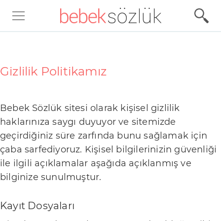
Ü
r
ü
Gizlilik Politikamız
n
İ
Bebek Sözlük sitesi olarak kişisel gizlilik
n
haklarınıza saygı duyuyor ve sitemizde
c
geçirdiğiniz süre zarfında bunu sağlamak için
e
çaba sarfediyoruz. Kişisel bilgilerinizin güvenliği
l
ile ilgili açıklamalar aşağıda açıklanmış ve
e
bilginize sunulmuştur.
m
e
Kayıt Dosyaları
l