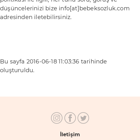
b
düşüncelerinizi bize info[at]bebeksozluk.com
i
adresinden iletebilirsiniz.
r
l
i
ğ
i
Bu sayfa
2016-06-18 11:03:36
tarihinde
K
oluşturuldu.
u
l
l
a
n
ı
m
İletişim