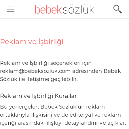
Ü
r
ü
Reklam ve İşbirliği
n
İ
Reklam ve İşbirliği seçenekleri için
n
reklam@bebeksozluk.com
adresinden Bebek
c
Sözlük ile iletişime geçilebilir.
e
l
Reklam ve İşbirliği Kuralları
e
Bu yönergeler, Bebek Sözlük'ün reklam
m
ortaklarıyla ilişkisini ve de editoryal ve reklam
e
içeriği arasındaki ilişkiyi detaylandırır ve açıklar.
l