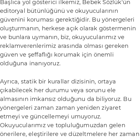
Başlıca yol gösterici ilkemiz, Bebek Sözlük'ün
e
editoryal bütünlüğünü ve okuyucularının
r
güvenini koruması gerektiğidir. Bu yönergeleri
i
oluşturmanın, herkese açık olarak göstermenin
ve bunlara uymanın, biz, okuyucularımız ve
D
reklamverenlerimiz arasında olması gereken
o
güven ve şeffaflığı korumak için önemli
ğ
olduğuna inanıyoruz.
u
m
Ayrıca, statik bir kurallar dizisinin, ortaya
çıkabilecek her durumu veya sorunu ele
B
almasının imkansız olduğunu da biliyoruz. Bu
e
yönergeleri zaman zaman yeniden ziyaret
b
etmeyi ve güncellemeyi umuyoruz.
e
Okuyucularımız ve topluluğumuzdan gelen
k
önerilere, eleştirilere ve düzeltmelere her zaman