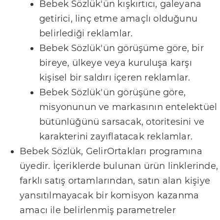
Bebek Sözlük'ün kışkırtıcı, galeyana
K
getirici, linç etme amaçlı olduğunu
o
belirlediği reklamlar.
ş
Bebek Sözlük'ün görüşüme göre, bir
u
bireye, ülkeye veya kuruluşa karşı
l
kişisel bir saldırı içeren reklamlar.
l
Bebek Sözlük'ün görüşüne göre,
a
misyonunun ve markasının entelektüel
r
bütünlüğünü sarsacak, otoritesini ve
ı
karakterini zayıflatacak reklamlar.
G
Bebek Sözlük, GelirOrtakları programına
i
üyedir. İçeriklerde bulunan ürün linklerinde,
z
farklı satış ortamlarından, satın alan kişiye
l
yansıtılmayacak bir komisyon kazanma
i
amacı ile belirlenmiş parametreler
l