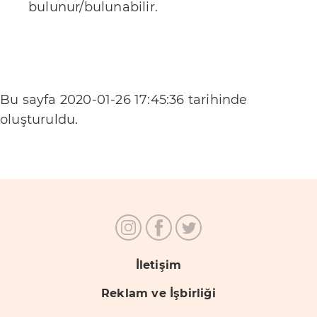
bulunur/bulunabilir.
i
k
P
o
l
Bu sayfa
2020-01-26 17:45:36
tarihinde
i
oluşturuldu.
t
i
k
a
m
ı
z
İletişim
Reklam ve İşbirliği