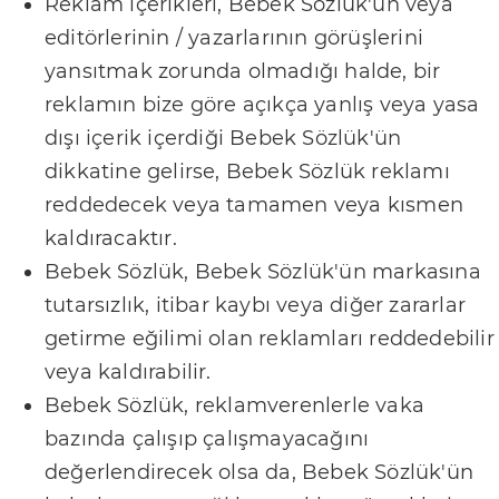
Reklam içerikleri, Bebek Sözlük'ün veya
t
editörlerinin / yazarlarının görüşlerini
i
yansıtmak zorunda olmadığı halde, bir
ş
reklamın bize göre açıkça yanlış veya yasa
i
dışı içerik içerdiği Bebek Sözlük'ün
m
dikkatine gelirse, Bebek Sözlük reklamı
R
reddedecek veya tamamen veya kısmen
e
kaldıracaktır.
k
Bebek Sözlük, Bebek Sözlük'ün markasına
l
tutarsızlık, itibar kaybı veya diğer zararlar
a
getirme eğilimi olan reklamları reddedebilir
m
veya kaldırabilir.
v
Bebek Sözlük, reklamverenlerle vaka
e
bazında çalışıp çalışmayacağını
İ
değerlendirecek olsa da, Bebek Sözlük'ün
ş