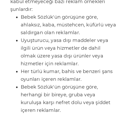
kabul etmeyeceği bazı reklam örnekleri
b
şunlardır:
i
Bebek Sözlük'ün görüşüne göre,
r
ahlaksız, kaba, müstehcen, küfürlü veya
l
saldırgan olan reklamlar.
i
Uyuşturucu, yasa dışı maddeler veya
ğ
ilgili ürün veya hizmetler de dahil
i
olmak üzere yasa dışı ürünler veya
K
hizmetler için reklamlar.
u
Her türlü kumar, bahis ve benzeri şans
l
oyunları içeren reklamlar.
l
Bebek Sözlük'ün görüşüne göre,
a
herhangi bir bireye, gruba veya
n
kuruluşa karşı nefret dolu veya şiddet
ı
içeren reklamlar.
m