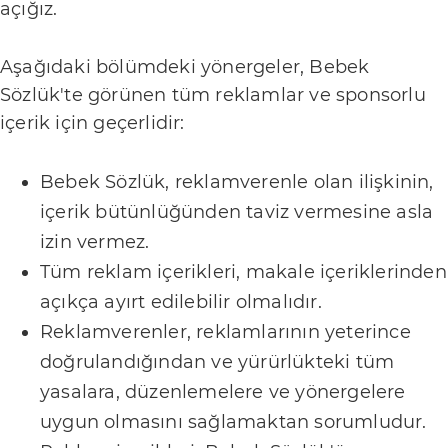
açığız.
A
n
Aşağıdaki bölümdeki yönergeler, Bebek
n
Sözlük'te görünen tüm reklamlar ve sponsorlu
e
içerik için geçerlidir:
S
Bebek Sözlük, reklamverenle olan ilişkinin,
a
içerik bütünlüğünden taviz vermesine asla
ğ
izin vermez.
l
Tüm reklam içerikleri, makale içeriklerinden
ı
açıkça ayırt edilebilir olmalıdır.
k
Reklamverenler, reklamlarının yeterince
doğrulandığından ve yürürlükteki tüm
İ
yasalara, düzenlemelere ve yönergelere
l
uygun olmasını sağlamaktan sorumludur.
e