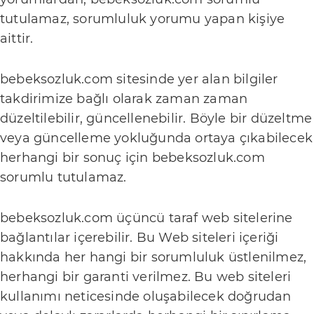
A
tutulamaz, sorumluluk yorumu yapan kişiye
n
aittir.
n
bebeksozluk.com sitesinde yer alan bilgiler
e
takdirimize bağlı olarak zaman zaman
S
düzeltilebilir, güncellenebilir. Böyle bir düzeltme
a
veya güncelleme yokluğunda ortaya çıkabilecek
ğ
herhangi bir sonuç için bebeksozluk.com
sorumlu tutulamaz.
l
ı
bebeksozluk.com üçüncü taraf web sitelerine
k
bağlantılar içerebilir. Bu Web siteleri içeriği
İ
hakkında her hangi bir sorumluluk üstlenilmez,
herhangi bir garanti verilmez. Bu web siteleri
l
kullanımı neticesinde oluşabilecek doğrudan
e