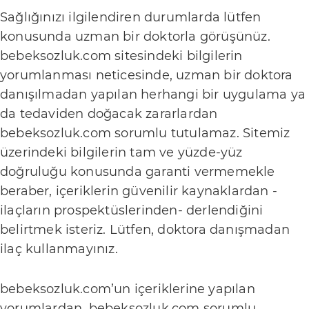
e
Sağlığınızı ilgilendiren durumlarda lütfen
r
konusunda uzman bir doktorla görüşünüz.
i
bebeksozluk.com sitesindeki bilgilerin
yorumlanması neticesinde, uzman bir doktora
D
danışılmadan yapılan herhangi bir uygulama ya
o
da tedaviden doğacak zararlardan
ğ
bebeksozluk.com sorumlu tutulamaz. Sitemiz
u
üzerindeki bilgilerin tam ve yüzde-yüz
doğruluğu konusunda garanti vermemekle
m
beraber, içeriklerin güvenilir kaynaklardan -
B
ilaçların prospektüslerinden- derlendiğini
e
belirtmek isteriz. Lütfen, doktora danışmadan
b
ilaç kullanmayınız.
e
bebeksozluk.com’un içeriklerine yapılan
k
yorumlardan, bebeksozluk.com sorumlu