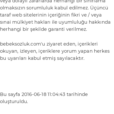
veya dolaylı zararlarda herhangi bir sınırlama
t
olmaksızın sorumluluk kabul edilmez. Üçüncü
i
taraf web sitelerinin içeriğinin fikri ve / veya
ş
sınai mülkiyet hakları ile uyumluluğu hakkında
i
herhangi bir şekilde garanti verilmez.
m
R
bebeksozluk.com'u ziyaret eden, içerikleri
e
okuyan, izleyen, içeriklere yorum yapan herkes
k
bu uyarıları kabul etmiş sayılacaktır.
l
a
m
v
e
Bu sayfa
2016-06-18 11:04:43
tarihinde
İ
oluşturuldu.
ş