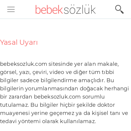
Ü
r
ü
Yasal Uyarı
n
İ
bebeksozluk.com sitesinde yer alan makale,
n
görsel, yazı, çeviri, video ve diğer tüm tıbbi
c
bilgiler sadece bilgilendirme amaçlıdır. Bu
e
bilgilerin yorumlanmasından doğacak herhangi
l
bir zarardan bebeksozluk.com sorumlu
e
tutulamaz. Bu bilgiler hiçbir şekilde doktor
m
muayenesi yerine geçemez ya da kişisel tanı ve
e
tedavi yöntemi olarak kullanılamaz.
l