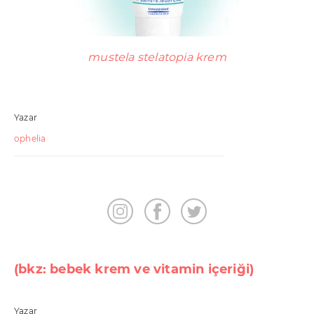
b
i
r
mustela stelatopia krem
l
i
ğ
Yazar
i
ophelia
K
u
l
l
a
n
(bkz: bebek krem ve vitamin içeriği)
ı
m
Yazar