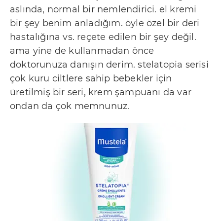
t
aslında, normal bir nemlendirici. el kremi
i
bir şey benim anladığım. öyle özel bir deri
ş
hastalığına vs. reçete edilen bir şey değil.
i
ama yine de kullanmadan önce
m
doktorunuza danışın derim. stelatopia serisi
R
çok kuru ciltlere sahip bebekler için
üretilmiş bir seri, krem şampuanı da var
e
ondan da çok memnunuz.
k
l
a
m
v
e
İ
ş