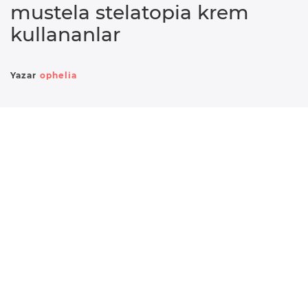
mustela stelatopia krem
e
kullananlar
r
i
Yazar
ophelia
D
o
ğ
u
m
B
e
b
e
k