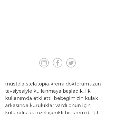
A
n
n
e
S
a
ğ
l
ı
k
mustela stelatopia kremi doktorumuzun
tavsiyesiyle kullanmaya başladık, ilk
İ
kullanımda etki etti. bebeğimizin kulak
l
arkasında kuruluklar vardı onun için
e
kullandık. bu özel içerikli bir krem değil