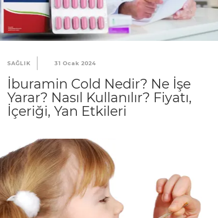
i
k
P
o
l
SAĞLIK
31 Ocak 2024
i
İburamin Cold Nedir? Ne İşe
t
Yarar? Nasıl Kullanılır? Fiyatı,
İçeriği, Yan Etkileri
i
k
a
m
ı
z