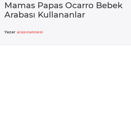
Mamas Papas Ocarro Bebek
e
Arabası Kullananlar
r
i
Yazar
arasınannesi
D
o
ğ
u
m
B
e
b
e
k