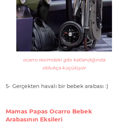
ocarro resimdeki gibi katlandığında
oldukça küçülüyor
5- Gerçekten havalı bir bebek arabası :)
Mamas Papas Ocarro Bebek
Arabasının Eksileri