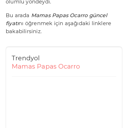
olumlu yöndeydi.
b
i
Bu arada
Mamas Papas Ocarro güncel
r
fiyatı
nı öğrenmek için aşağıdaki linklere
l
bakabilirsiniz.
i
ğ
i
Trendyol
K
Mamas Papas Ocarro
u
l
l
a
n
ı
m