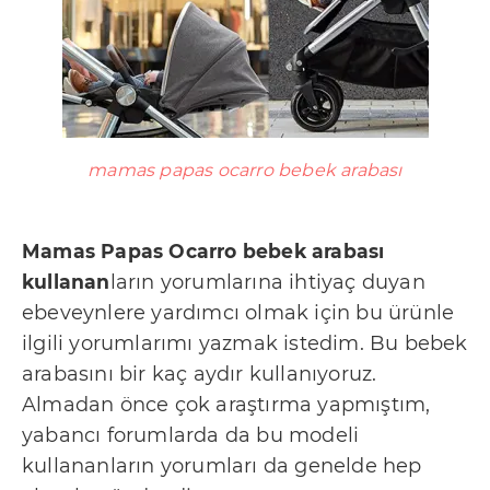
t
i
ş
i
m
R
mamas papas ocarro bebek arabası
e
k
Mamas Papas Ocarro bebek arabası
l
kullanan
ların yorumlarına ihtiyaç duyan
a
ebeveynlere yardımcı olmak için bu ürünle
m
ilgili yorumlarımı yazmak istedim. Bu bebek
v
arabasını bir kaç aydır kullanıyoruz.
e
Almadan önce çok araştırma yapmıştım,
İ
yabancı forumlarda da bu modeli
kullananların yorumları da genelde hep
ş