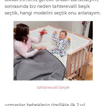
t
sonrasında biz neden tahterevalli beşik
i
seçtik, hangi modelini seçtik onu anlatayım.
ş
i
m
R
e
k
l
a
m
v
e
tahterevalli beşik
İ
ş
uzmanlar bebeklerin özellikle ilk 2 yıl