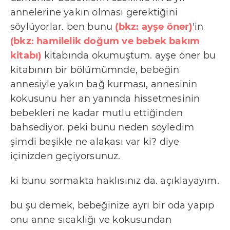
b
annelerine yakın olması gerektiğini
i
söylüyorlar. ben bunu
(bkz: ayşe öner)
'in
r
(bkz: hamilelik doğum ve bebek bakım
l
kitabı)
kitabında okumuştum. ayşe öner bu
i
kitabının bir bölümümnde, bebeğin
ğ
annesiyle yakın bağ kurması, annesinin
i
kokusunu her an yanında hissetmesinin
K
bebekleri ne kadar mutlu ettiğinden
bahsediyor. peki bunu neden söyledim
u
şimdi beşikle ne alakası var ki? diye
l
içinizden geçiyorsunuz.
l
a
ki bunu sormakta haklısınız da. açıklayayım.
n
ı
bu şu demek, bebeğinize ayrı bir oda yapıp
onu anne sıcaklığı ve kokusundan
m