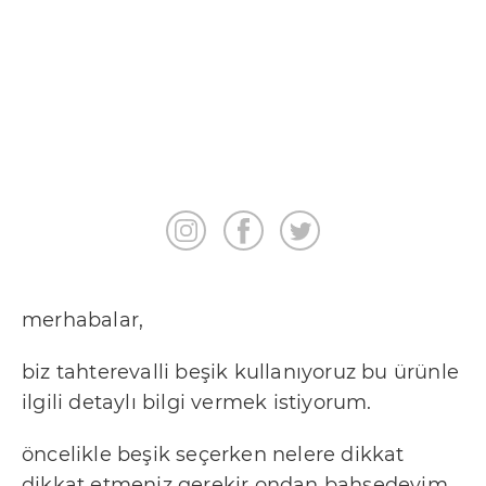
A
n
n
e
S
a
ğ
l
ı
merhabalar,
k
biz tahterevalli beşik kullanıyoruz bu ürünle
İ
ilgili detaylı bilgi vermek istiyorum.
l
öncelikle beşik seçerken nelere dikkat
e
dikkat etmeniz gerekir ondan bahsedeyim,