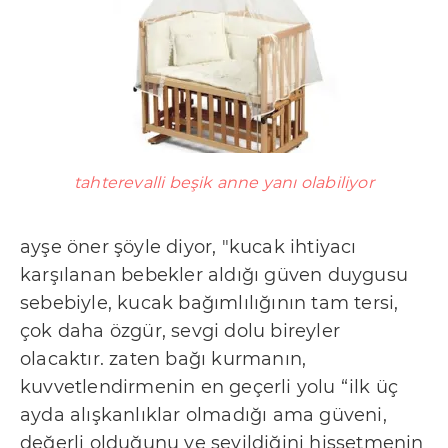
i
k
P
o
l
i
tahterevalli beşik anne yanı olabiliyor
t
i
ayşe öner şöyle diyor, "kucak ihtiyacı
k
karşılanan bebekler aldığı güven duygusu
a
sebebiyle, kucak bağımlılığının tam tersi,
m
çok daha özgür, sevgi dolu bireyler
ı
olacaktır. zaten bağı kurmanın,
z
kuvvetlendirmenin en geçerli yolu “ilk üç
ayda alışkanlıklar olmadığı ama güveni,
değerli olduğunu ve sevildiğini hissetmenin