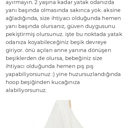
ayırmayın. 2 yaşına kadar yatak odanızda
K
yanı başında olmasında sakınca yok. aksine
o
ağladığında, size ihtiyacı olduğunda hemen
ş
yanı başında olursanız, güven duygusunu
u
pekiştirmiş olursunuz. işte bu noktada yatak
l
odanıza koyabileceğiniz beşik devreye
l
giriyor. önü açılan anne yanına dönüşen
a
beşiklerden de olursa, bebeğiniz size
r
ihtiyacı olduğunda hemen pış pış
ı
yapabiliyorsunuz :) yine huzursuzlandığında
G
hoop beşiğinden kucağınıza
i
alabiliyorsunuz.
z
l
i
l