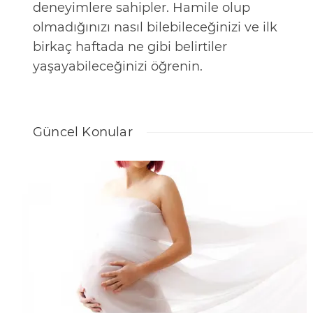
b
deneyimlere sahipler. Hamile olup
i
olmadığınızı nasıl bilebileceğinizi ve ilk
birkaç haftada ne gibi belirtiler
r
yaşayabileceğinizi öğrenin.
l
i
ğ
i
Güncel Konular
K
u
l
l
a
n
ı
m