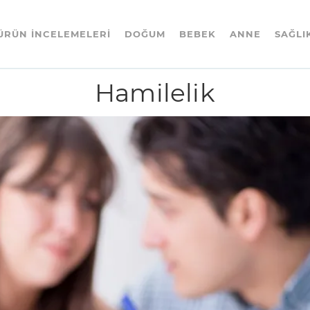
ÜRÜN İNCELEMELERI
DOĞUM
BEBEK
ANNE
SAĞLI
Hamilelik