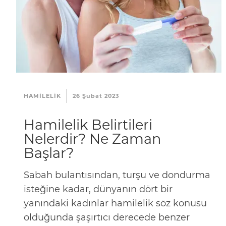
t
i
ş
i
m
R
e
HAMILELIK
26 Şubat 2023
k
Hamilelik Belirtileri
l
Nelerdir? Ne Zaman
a
Başlar?
m
v
Sabah bulantısından, turşu ve dondurma
e
isteğine kadar, dünyanın dört bir
İ
yanındaki kadınlar hamilelik söz konusu
ş
olduğunda şaşırtıcı derecede benzer